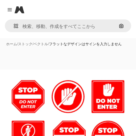
Magnific
Close menu
画像で
ホーム
/
ストック
/
ベクトル
/
フラットなデザインはサインを入力しません