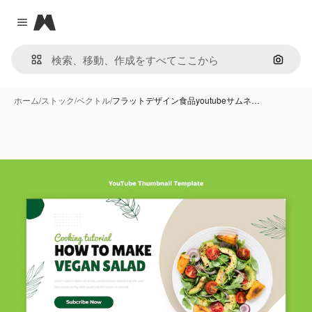
Magnific
Close menu
画像で
ホーム
/
ストック
/
ベクトル
/
フラットデザイン食品youtubeサムネ…