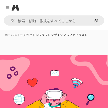
Magnific
Close menu
画像で
ホーム
/
ストック
/
ベクトル
/
フラット デザイン アルファ イラスト