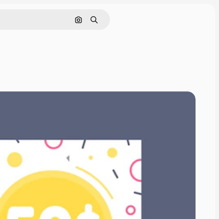
画像で検索
検索