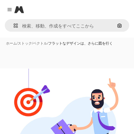
Magnific
Close menu
画像で
ホーム
/
ストック
/
ベクトル
/
フラットなデザインは、さらに図を行く