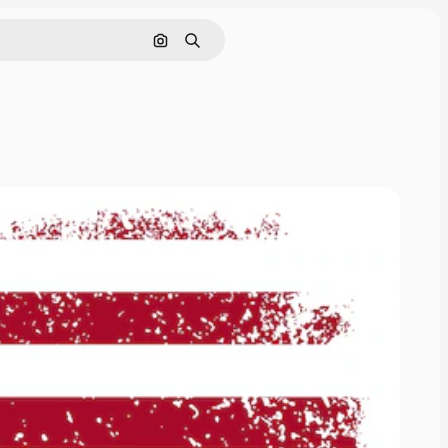
画像で検索
検索