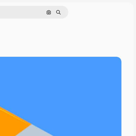
画像で検索
検索