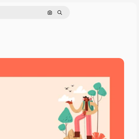
画像で検索
検索