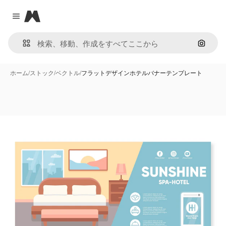
Magnific
Close menu
画像で
ホーム
/
ストック
/
ベクトル
/
フラットデザインホテルバナーテンプレート