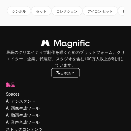
シンボル
セット
コレクション
アイコン セット
ピク
最高のクリエイティブ制作を導くためのプラットフォーム。クリ
エイター、企業、代理店、スタジオを含む100万人以上が利用し
ています。
日本語
製品
Spaces
AI アシスタント
AI 画像生成ツール
AI 動画生成ツール
AI 音声合成ツール
ストックコンテンツ