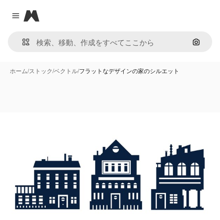
Magnific
Close menu
画像で
ホーム
/
ストック
/
ベクトル
/
フラットなデザインの家のシルエット