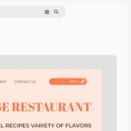
画像で検索
検索