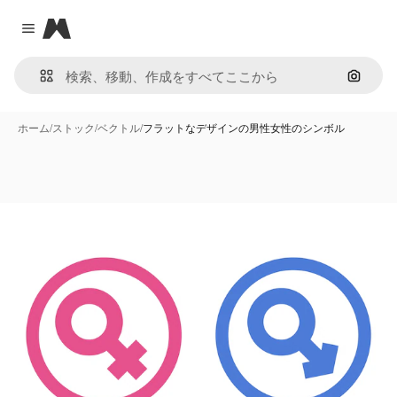
Magnific
Close menu
画像で
ホーム
/
ストック
/
ベクトル
/
フラットなデザインの男性女性のシンボル