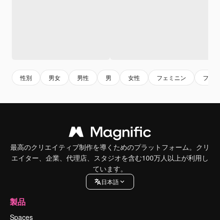
性別
男女
男性
男
女性
フェミニン
フラ
最高のクリエイティブ制作を導くためのプラットフォーム。クリ
エイター、企業、代理店、スタジオを含む100万人以上が利用し
ています。
日本語
製品
Spaces