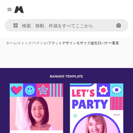
Magnific
Close menu
画像で
ホーム
/
ストック
/
ベクトル
/
フラットデザインモザイク誕生日バナー垂直