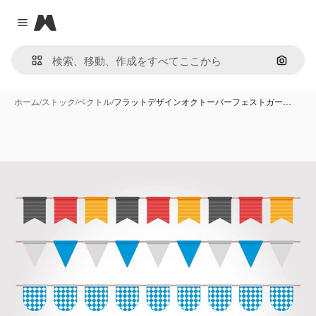
Magnific
Close menu
画像で
ホーム
/
ストック
/
ベクトル
/
フラットデザインオクトーバーフェストガー…