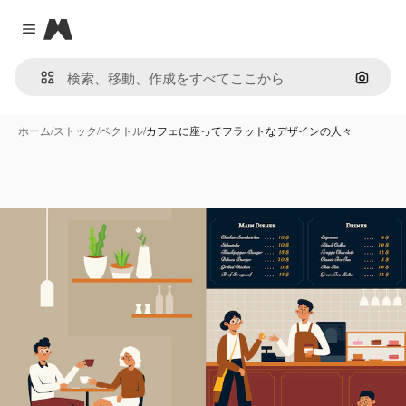
Magnific
Close menu
画像で
ホーム
/
ストック
/
ベクトル
/
カフェに座ってフラットなデザインの人々