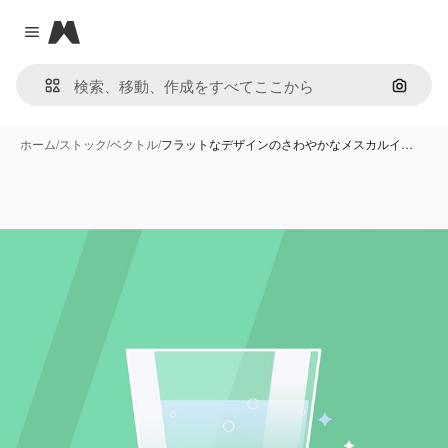
Magnific
Close menu
画像で
ホーム
/
ストック
/
ベクトル
/
フラットなデザインのさわやかなメスカルイ…