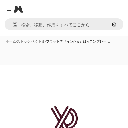
Magnific
Close menu
画像で
ホーム
/
ストック
/
ベクトル
/
フラットデザインrxまたはxrテンプレー…