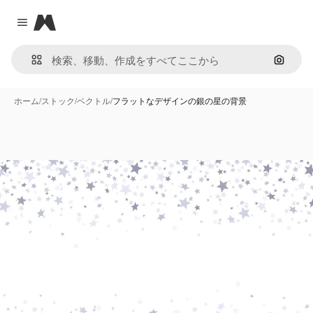
Magnific
Close menu
画像で
ホーム
/
ストック
/
ベクトル
/
フラットなデザインの銀の星の背景