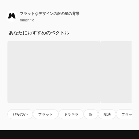
フラットなデザインの銀の星の背景
magnific
あなたにおすすめのベクトル
ぴかぴか
フラット
キラキラ
銀
魔法
フラット