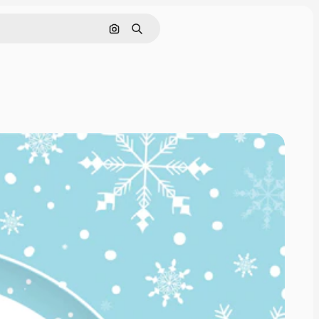
画像で検索
検索