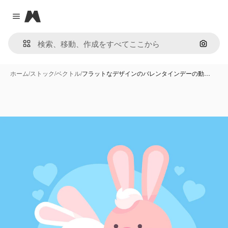
Magnific
Close menu
画像で
ホーム
/
ストック
/
ベクトル
/
フラットなデザインのバレンタインデーの動…