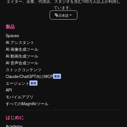
エイター、企業、代理店、スタジオを含む100万人以上が利用し
ています。
日本語
製品
Spaces
AI アシスタント
AI 画像生成ツール
AI 動画生成ツール
AI 音声合成ツール
ストックコンテンツ
Claude/ChatGPT向けMCP
新規
エージェント
新規
API
モバイルアプリ
すべてのMagnificツール
はじめに
Academy