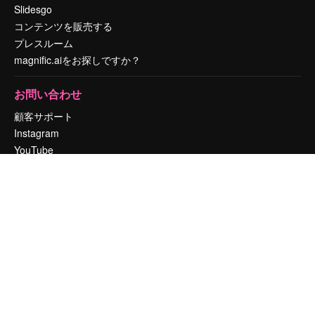
Slidesgo
コンテンツを販売する
プレスルーム
magnific.aiをお探しですか？
お問い合わせ
顧客サポート
Instagram
YouTube
LinkedIn
TikTok
Discord
X
Reddit
Copyright © 2010-
2026
Freepik Company S.L.U.
無断複写・転載を禁じま
す
.