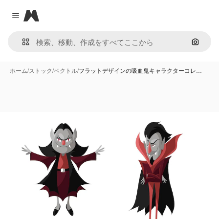
Magnific
Close menu
画像で
ホーム
/
ストック
/
ベクトル
/
フラットデザインの吸血鬼キャラクターコレ…