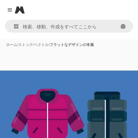
Magnific
Close menu
画像で
ホーム
/
ストック
/
ベクトル
/
フラットなデザインの冬服