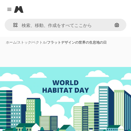
Magnific
Close menu
画像で
ホーム
/
ストック
/
ベクトル
/
フラットデザインの世界の生息地の日