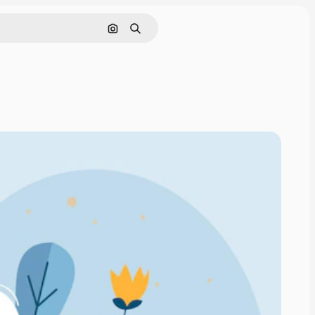
画像で検索
検索