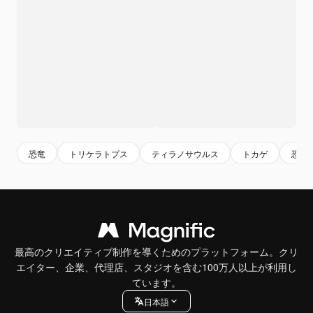
恐竜
トリケラトプス
ティラノサウルス
トカゲ
恐竜
最高のクリエイティブ制作を導くためのプラットフォーム。クリ
エイター、企業、代理店、スタジオを含む100万人以上が利用し
ています。
日本語