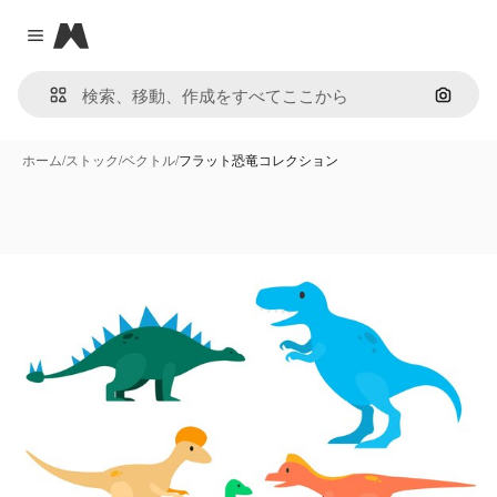
Magnific
Close menu
画像で
ホーム
/
ストック
/
ベクトル
/
フラット恐竜コレクション