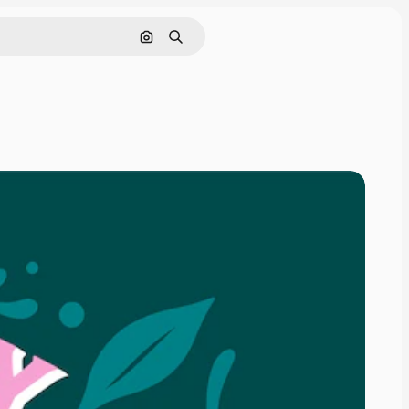
画像で検索
検索