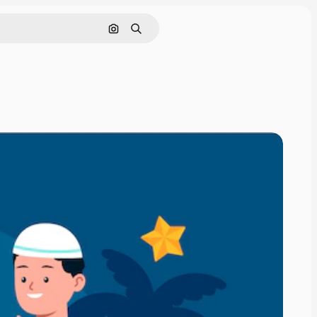
画像で検索
検索