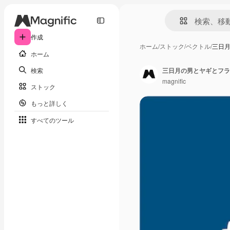
作成
ホーム
/
ストック
/
ベクトル
/
三日
ホーム
検索
三日月の男とヤギとフラ
magnific
ストック
もっと詳しく
すべてのツール