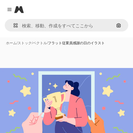
Magnific
Close menu
画像で
ホーム
/
ストック
/
ベクトル
/
フラット従業員感謝の日のイラスト