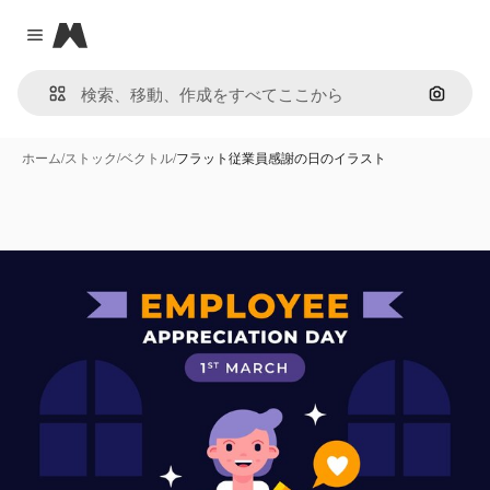
Magnific
Close menu
画像で
ホーム
/
ストック
/
ベクトル
/
フラット従業員感謝の日のイラスト