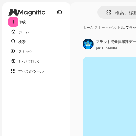
作成
ホーム
/
ストック
/
ベクトル
/
フラ
ホーム
検索
フラット従業員感謝デー
pikisuperstar
ストック
もっと詳しく
すべてのツール