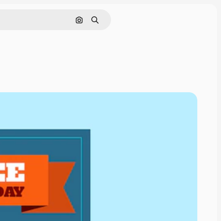
画像で検索
検索