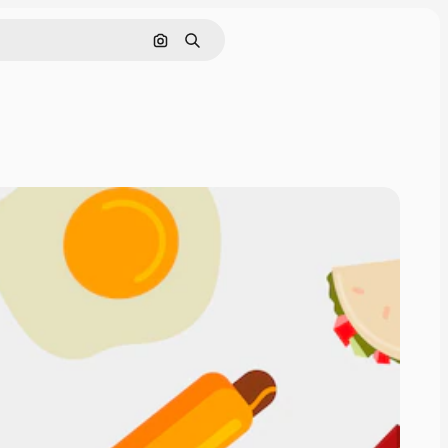
画像で検索
検索