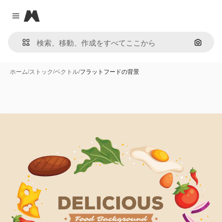
Magnific
Close menu
画像で
ホーム
/
ストック
/
ベクトル
/
フラットフードの背景