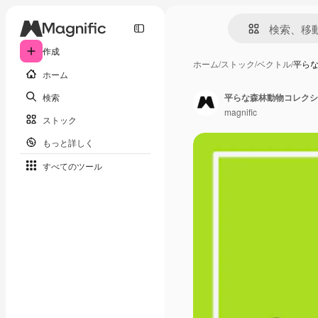
作成
ホーム
/
ストック
/
ベクトル
/
平ら
ホーム
検索
平らな森林動物コレクシ
magnific
ストック
もっと詳しく
すべてのツール