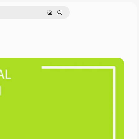
画像で検索
検索