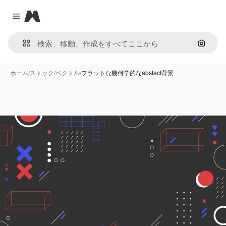
Magnific
Close menu
画像で
ホーム
/
ストック
/
ベクトル
/
フラットな幾何学的なabstact背景