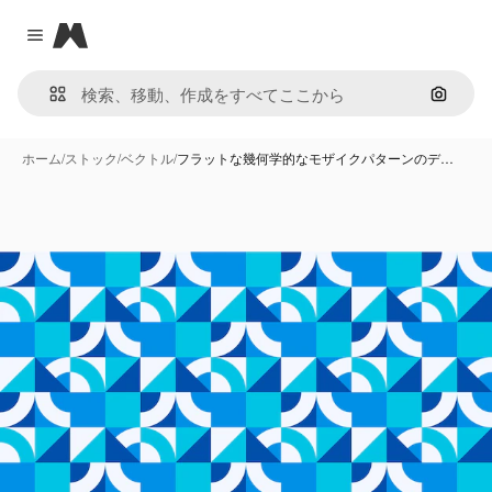
Magnific
Close menu
画像で
ホーム
/
ストック
/
ベクトル
/
フラットな幾何学的なモザイクパターンのデ…