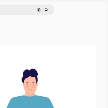
画像で検索
検索