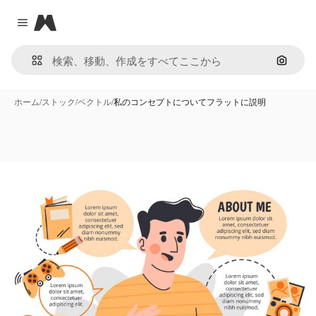
Magnific
Close menu
画像で
ホーム
/
ストック
/
ベクトル
/
私のコンセプトについてフラットに説明