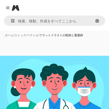
Magnific
Close menu
画像で
ホーム
/
ストック
/
ベクトル
/
フラットイラストの医師と看護師