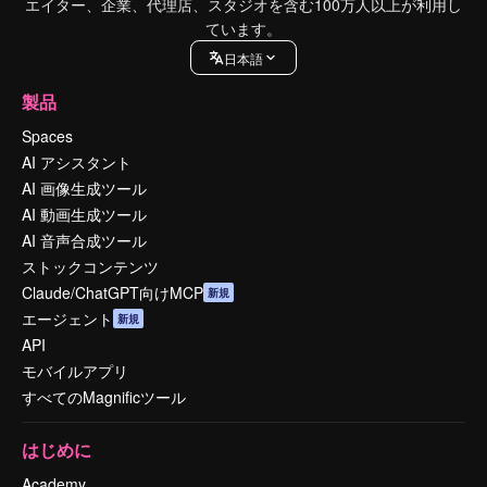
エイター、企業、代理店、スタジオを含む100万人以上が利用し
ています。
日本語
製品
Spaces
AI アシスタント
AI 画像生成ツール
AI 動画生成ツール
AI 音声合成ツール
ストックコンテンツ
Claude/ChatGPT向けMCP
新規
エージェント
新規
API
モバイルアプリ
すべてのMagnificツール
はじめに
Academy