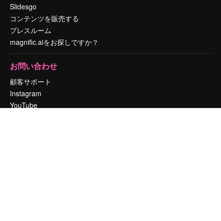
Slidesgo
コンテンツを販売する
プレスルーム
magnific.aiをお探しですか？
お問い合わせ
顧客サポート
Instagram
YouTube
LinkedIn
TikTok
Discord
X
Reddit
Copyright © 2010-
2026
Freepik Company S.L.U.
無断複写・転載を禁じま
す
.