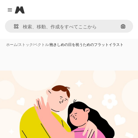
Magnific
Close menu
画像で
ホーム
/
ストック
/
ベクトル
/
抱きしめの日を祝うためのフラットイラスト