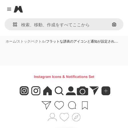
Magnific
Close menu
画像で
ホーム
/
ストック
/
ベクトル
/
フラットな譜表のアイコンと通知が設定され…