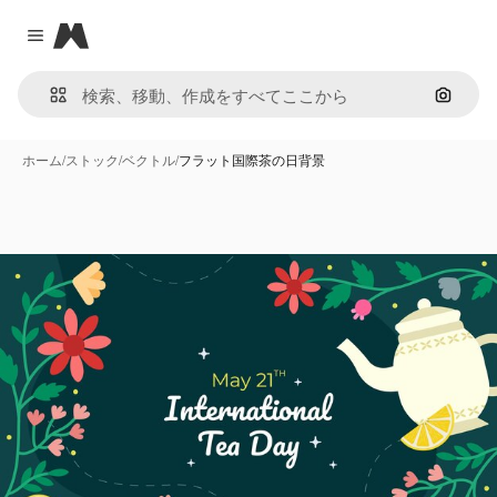
Magnific
Close menu
画像で
ホーム
/
ストック
/
ベクトル
/
フラット国際茶の日背景