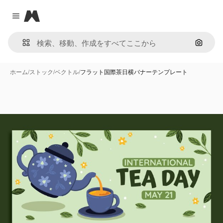
Magnific
Close menu
画像で
ホーム
/
ストック
/
ベクトル
/
フラット国際茶日横バナーテンプレート