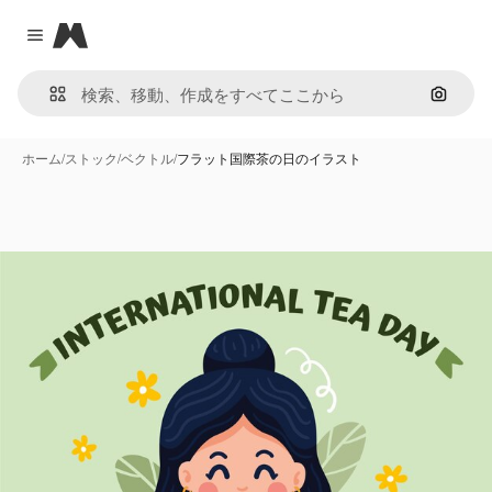
Magnific
Close menu
画像で
ホーム
/
ストック
/
ベクトル
/
フラット国際茶の日のイラスト