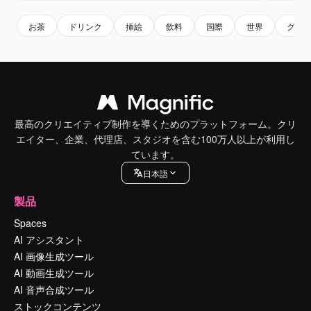
お茶
ドリンク
挿絵
飲料
国際
世界
グロ
最高のクリエイティブ制作を導くためのプラットフォーム。クリ
エイター、企業、代理店、スタジオを含む100万人以上が利用し
ています。
日本語
製品
Spaces
AI アシスタント
AI 画像生成ツール
AI 動画生成ツール
AI 音声合成ツール
ストックコンテンツ