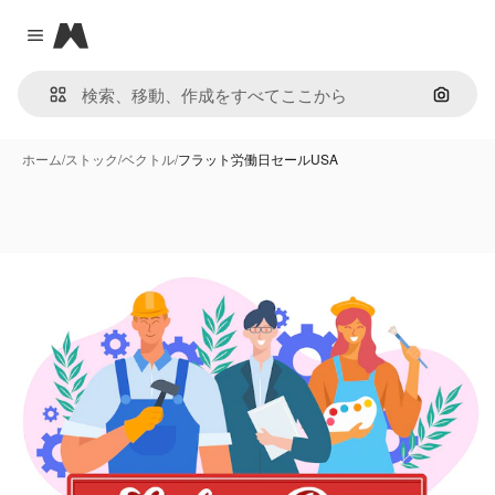
Magnific
Close menu
画像で
ホーム
/
ストック
/
ベクトル
/
フラット労働日セールUSA