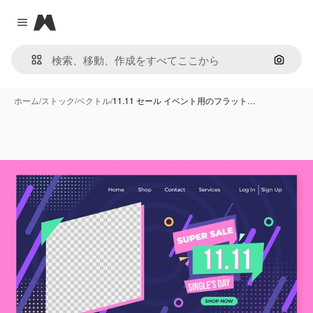
Magnific
Close menu
画像で
ホーム
/
ストック
/
ベクトル
/
11.11 セール イベント用のフラット…