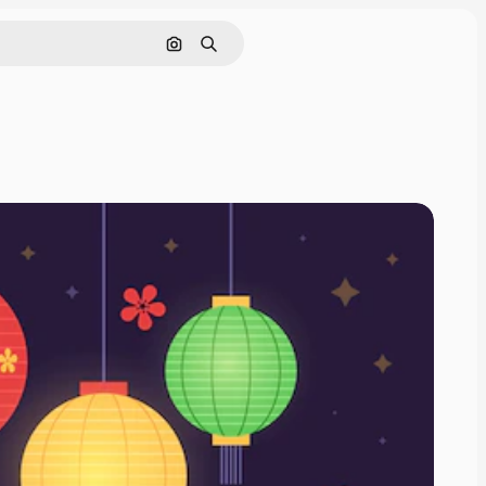
画像で検索
検索