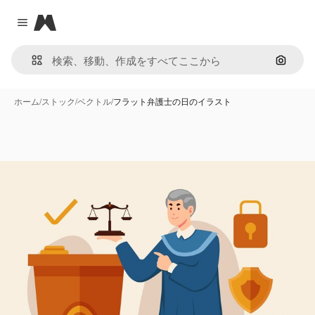
Magnific
Close menu
画像で
ホーム
/
ストック
/
ベクトル
/
フラット弁護士の日のイラスト