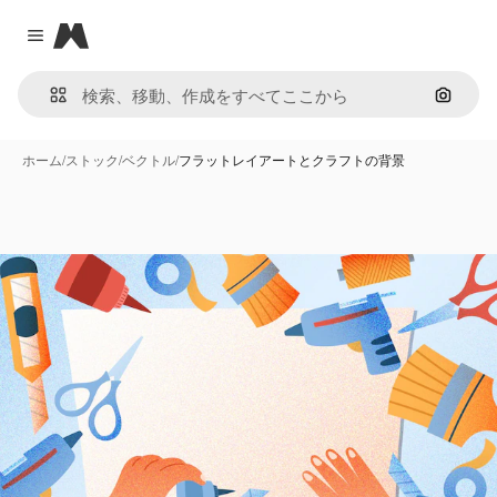
Magnific
Close menu
画像で
ホーム
/
ストック
/
ベクトル
/
フラットレイアートとクラフトの背景