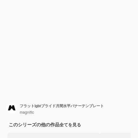
フラットlgbtプライド月間水平バナーテンプレート
magnific
このシリーズの他の作品
全てを見る