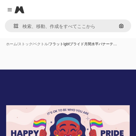
Magnific
Close menu
画像で
ホーム
/
ストック
/
ベクトル
/
フラットlgbtプライド月間水平バナーテ…