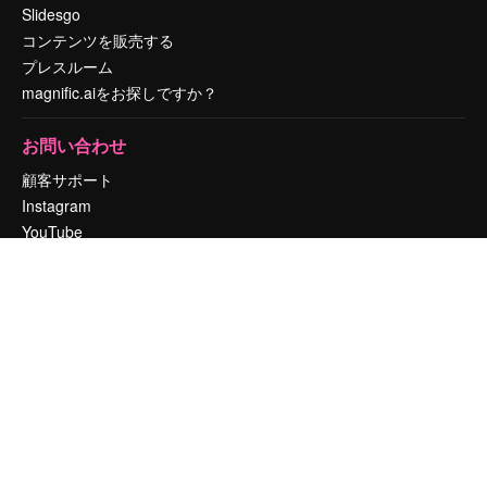
Slidesgo
コンテンツを販売する
プレスルーム
magnific.aiをお探しですか？
お問い合わせ
顧客サポート
Instagram
YouTube
LinkedIn
TikTok
Discord
X
Reddit
Copyright © 2010-
2026
Freepik Company S.L.U.
無断複写・転載を禁じま
す
.