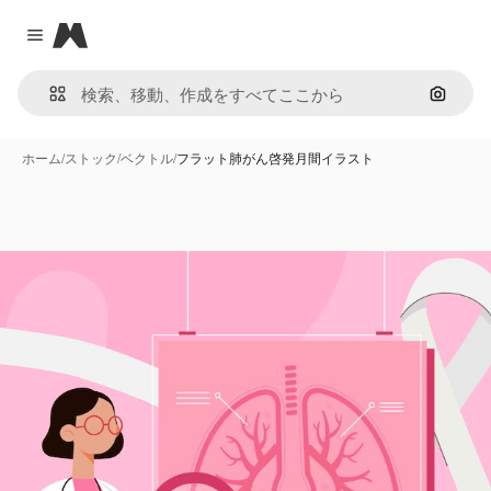
Magnific
Close menu
画像で
ホーム
/
ストック
/
ベクトル
/
フラット肺がん啓発月間イラスト